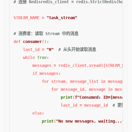
# 连接 Redisredis_client = redis.StrictRedis(host='
STREAM_NAME = 
"task_stream"
# 消费者：读取 Stream 中的消息  
def
consumer
():  

    last_id = 
"0"
# 从头开始读取消息  
while
True
:  

        messages = redis_client.xread({STREAM_NAME
if
 messages:  

for
 stream, message_list 
in
 messages:  
for
 message_id, message 
in
 message
print
(
f"Consumed: ID=
{message_
                    last_id = message_id  
# 更新最后消
else
:  

print
(
"No new messages, waiting..."
)  
