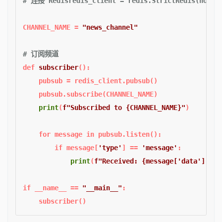
# 连接 Redisredis_client = redis.StrictRedis(host='
CHANNEL_NAME = 
"news_channel"
# 订阅频道  
def
subscriber
():  

    pubsub = redis_client.pubsub()  

    pubsub.subscribe(CHANNEL_NAME)  

print
(
f"Subscribed to 
{CHANNEL_NAME}
"
)  

for
 message 
in
 pubsub.listen():  

if
 message[
'type'
] == 
'message'
:  

print
(
f"Received: 
{message[
'data'
].dec
if
 __name__ == 
"__main__"
:  
