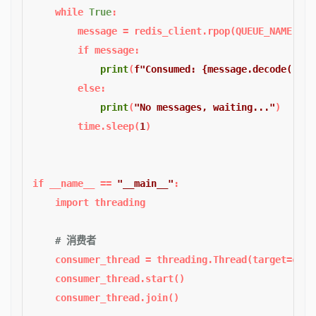
while
True
:  

        message = redis_client.rpop(QUEUE_NAME)  
if
 message:  

print
(
f"Consumed: 
{message.decode(
'utf
else
:  

print
(
"No messages, waiting..."
)  

        time.sleep(
1
)  

if
 __name__ == 
"__main__"
:  

import
 threading  

# 消费者  
    consumer_thread = threading.Thread(target=consu
    consumer_thread.start()  
