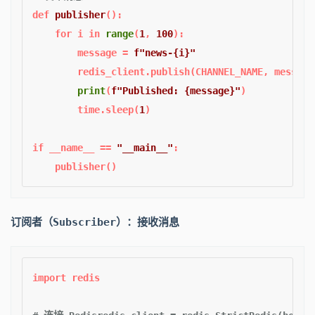
def
publisher
():  

for
 i 
in
range
(
1
, 
100
):  

        message = 
f"news-
{i}
"
        redis_client.publish(CHANNEL_NAME, message
print
(
f"Published: 
{message}
"
)  

        time.sleep(
1
)  

if
 __name__ == 
"__main__"
:  

订阅者（Subscriber）：接收消息
import
 redis  
