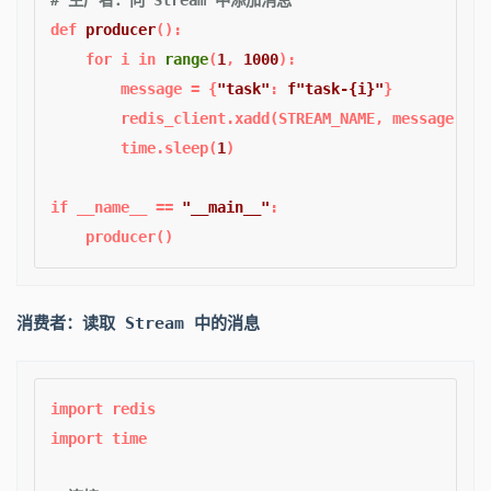
def
producer
():  

for
 i 
in
range
(
1
, 
1000
):  

        message = {
"task"
: 
f"task-
{i}
"
}  

        redis_client.xadd(STREAM_NAME, message)  
#
        time.sleep(
1
)  

if
 __name__ == 
"__main__"
:  

消费者：读取 Stream 中的消息
import
import
 time  
