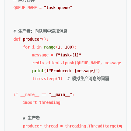
QUEUE_NAME = 
"task_queue"
# 生产者：向队列中添加消息  
def
producer
():  

for
 i 
in
range
(
1
, 
100
):  

        message = 
f"task-
{i}
"
        redis_client.lpush(QUEUE_NAME, message)  
print
(
f"Produced: 
{message}
"
)  

        time.sleep(
1
)  
# 模拟生产消息的间隔  
if
 __name__ == 
"__main__"
:  

import
 threading  

# 生产者  
    producer_thread = threading.Thread(target=produ