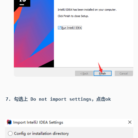
勾选上
Do not import settings
，点击
ok