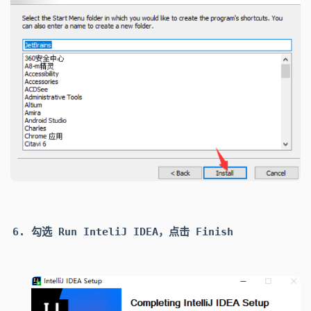
勾选 Run InteliJ IDEA
，点击
Finish