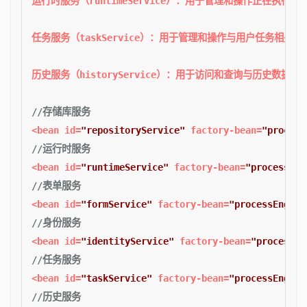
运行时服务（runtimeService）：用于管理和操作正
任务服务（taskService）：用于管理和操作与用户任务相
历史服务（historyService）：用于访问和查询与历
//存储库服务
<bean id=
"repositoryService"
 factory-bean=
"process
//运行时服务
<bean id=
"runtimeService"
 factory-bean=
"processEng
//表单服务
<bean id=
"formService"
 factory-bean=
"processEngine
//身份服务
<bean id=
"identityService"
 factory-bean=
"processEn
//任务服务
<bean id=
"taskService"
 factory-bean=
"processEngine
//历史服务