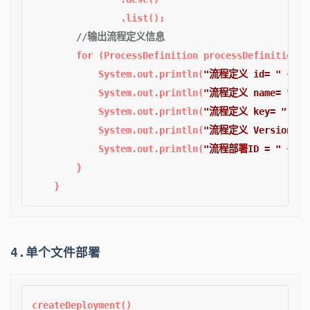
                .list();

//输出流程定义信息
for
 (ProcessDefinition processDefinition :
            System.out.println(
"流程定义 id= "
 + pr
            System.out.println(
"流程定义 name= "
 + 
            System.out.println(
"流程定义 key= "
 + p
            System.out.println(
"流程定义 Version= "
            System.out.println(
"流程部署ID = "
 + pr
        }

4.单个文件部署