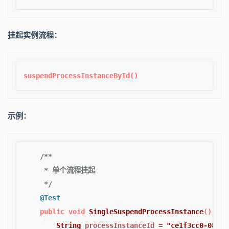
挂起实例流程：
示例：
/**

     * 单个流程挂起

     */
@Test
public
void
SingleSuspendProcessInstance
()
 {

String
processInstanceId
=
"ce1f3cc0-08cf-