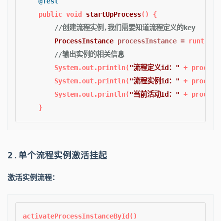
@Test
public
void
startUpProcess
()
 {

//创建流程实例,我们需要知道流程定义的key
ProcessInstance
processInstance
=
 runtimeS
//输出实例的相关信息
        System.out.println(
"流程定义id："
 + process
        System.out.println(
"流程实例id："
 + process
        System.out.println(
"当前活动Id："
 + process
2.单个流程实例激活挂起
激活实例流程：