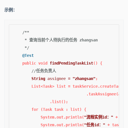
示例：
/**

     * 查询当前个人待执行的任务 zhangsan

     */
@Test
public
void
findPendingTaskList
()
 {

//任务负责人
String
assignee
=
"zhangsan"
;

        List<Task> list = taskService.createTaskQue
          			.taskAssignee(a
                .list();

for
 (Task task : list) {

            System.out.println(
"流程实例id："
 + tas
            System.out.println(
"任务id："
 + task.ge