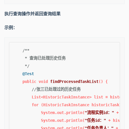
执行查询操作并返回查询结果
示例：
/**

     * 查询已处理历史任务

     */
@Test
public
void
findProcessedTaskList
()
 {

//张三已处理过的历史任务
        List<HistoricTaskInstance> list = historyS
for
 (HistoricTaskInstance historicTaskInst
            System.out.println(
"流程实例id："
 + his
            System.out.println(
"任务id："
 + histori
            System.out.println(
"任务负责人："
 + his