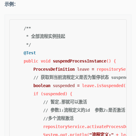
示例：
/**

     * 全部流程实例挂起

     */
@Test
public
void
suspendProcessInstance
()
 {

ProcessDefinition
leave
=
 repositoryServic
// 获取到当前流程定义是否为暂停状态 suspended方
boolean
suspended
=
 leave.isSuspended();

if
 (suspended) {

// 暂定,那就可以激活
// 参数1:流程定义的id  参数2:是否激活   
//多个流程激活
            repositoryService.activateProcessDefin
            System.out.println(
"流程定义:"
 + leave.