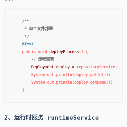
/**

     * 单个文件部署

     */
@Test
public
void
deployProcess
()
 {

// 流程部署
Deployment
deploy
=
 repositoryService.crea
        System.out.println(deploy.getId());

        System.out.println(deploy.getName());

2、运行时服务 runtimeService