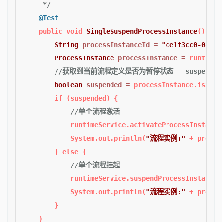
     */
@Test
public
void
SingleSuspendProcessInstance
()
 {

String
processInstanceId
=
"ce1f3cc0-08cf-
ProcessInstance
processInstance
=
 runtimeS
//获取到当前流程定义是否为暂停状态   suspended
boolean
suspended
=
 processInstance.isSusp
if
 (suspended) {

//单个流程激活
            runtimeService.activateProcessInstance
            System.out.println(
"流程实例:"
 + proces
        } 
else
 {

//单个流程挂起
            runtimeService.suspendProcessInstanceB
            System.out.println(
"流程实例:"
 + proces
        }
