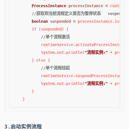
ProcessInstance
processInstance
=
 runtimeS
//获取到当前流程定义是否为暂停状态   suspended
boolean
suspended
=
 processInstance.isSusp
if
 (suspended) {

//单个流程激活
            runtimeService.activateProcessInstance
            System.out.println(
"流程实例:"
 + proces
        } 
else
 {

//单个流程挂起
            runtimeService.suspendProcessInstanceB
            System.out.println(
"流程实例:"
 + proces
        }

3.启动实例流程